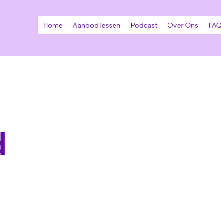
Home
Aanbod lessen
Podcast
Over Ons
FAQ
d