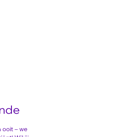
nde
 ooit – we