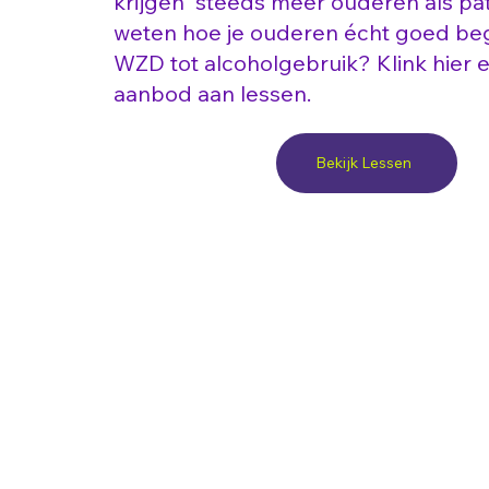
krijgen steeds meer ouderen als patië
weten hoe je ouderen écht goed beg
WZD tot alcoholgebruik? Klink hier e
aanbod aan lessen.
Bekijk Lessen