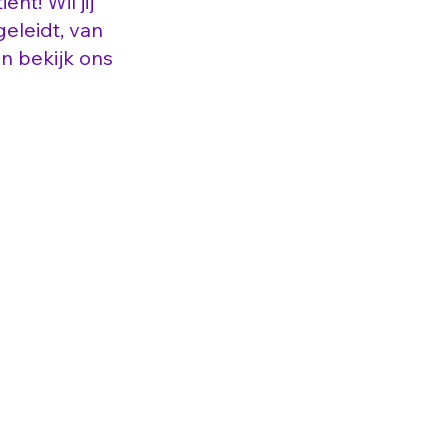
nt! Wil jij
eleidt, van
n bekijk ons