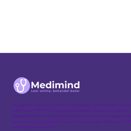
Wij zijn een deskundig team uit Nijmegen en ontwikkelen prakti
e-learnings met focus op gebruiksgemak. Onze cursussen zijn 
toegankelijk en combineren heldere inhoud met een gratis pod
Luister onderweg, volg de e-learning op je eigen tempo en fris 
eenvoudig je kennis op.