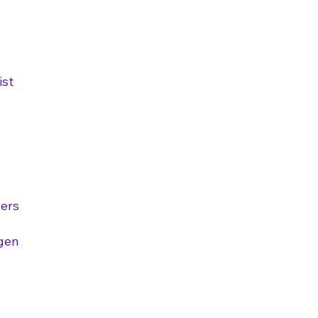
ist
ners
igen