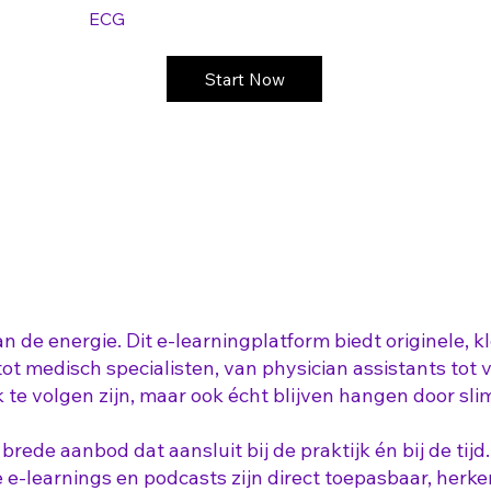
ECG
Start Now
n de energie. Dit e-learningplatform biedt originele, kl
t medisch specialisten, van physician assistants tot ver
k te volgen zijn, maar ook écht blijven hangen door sl
ede aanbod dat aansluit bij de praktijk én bij de tijd. O
e e-learnings en podcasts zijn direct toepasbaar, herk