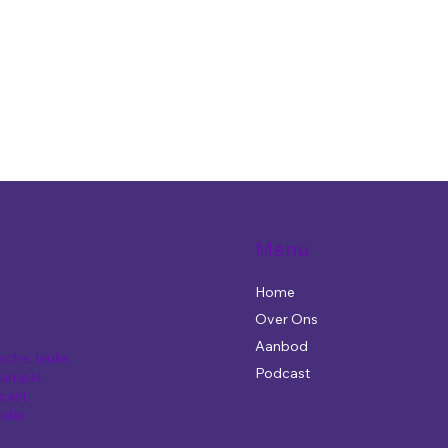
Menu
Home
Over Ons
Aanbod
sche, leuke
Podcast
simpel,
cast.
later