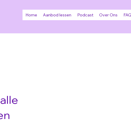
Home
Aanbod lessen
Podcast
Over Ons
FAQ
alle
en